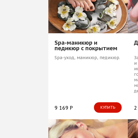
Д
Spa-маникюр и
педикюр с покрытием
Shellac
З
Spa-уход, маникюр, педикюр.
и
и
г
м
н
д
2
9 169 Р
КУПИТЬ