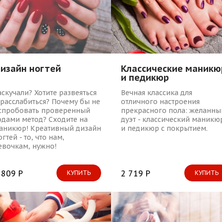
изайн ногтей
Классические маникю
и педикюр
аскучали? Хотите развеяться
Вечная классика для
 расслабиться? Почему бы не
отличного настроения
спробовать проверенный
прекрасного пола: желанны
одами метод? Сходите на
дуэт - классический маникю
аникюр! Креативный дизайн
и педикюр с покрытием.
огтей - то, что нам,
евочкам, нужно!
 809 Р
2 719 Р
КУПИТЬ
КУПИТЬ