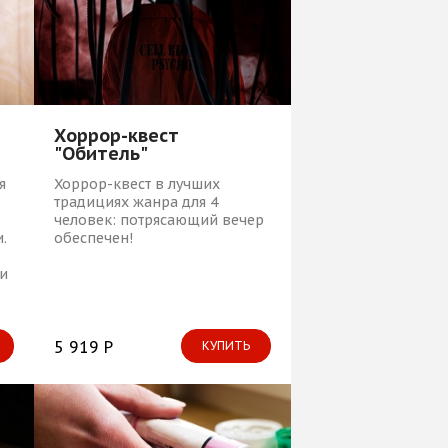
Хоррор-квест
"Обитель"
я
Хоррор-квест в лучших
традициях жанра для 4
человек: потрясающий вечер
.
обеспечен!
и
5 919 Р
КУПИТЬ