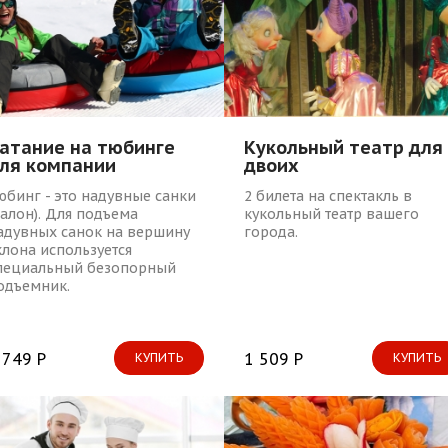
атание на тюбинге
Кукольный театр для
ля компании
двоих
юбинг - это надувные санки
2 билета на спектакль в
балон). Для подъема
кукольный театр вашего
адувных санок на вершину
города.
клона используется
пециальный безопорный
одъемник.
 749 Р
1 509 Р
КУПИТЬ
КУПИТЬ