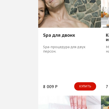
Spa для двоих
К
и
Spa-процедура для двух
М
персон.
н
8 009 Р
7
КУПИТЬ