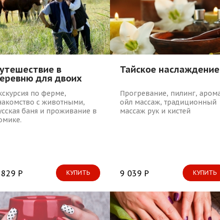
Тайское наслаждение
утешествие в
еревню для двоих
Прогревание, пилинг, аром
кскурсия по ферме,
ойл массаж, традиционный
накомство с животными,
массаж рук и кистей
усская баня и проживание в
омике.
9 039 Р
 829 Р
КУПИТЬ
КУПИТЬ