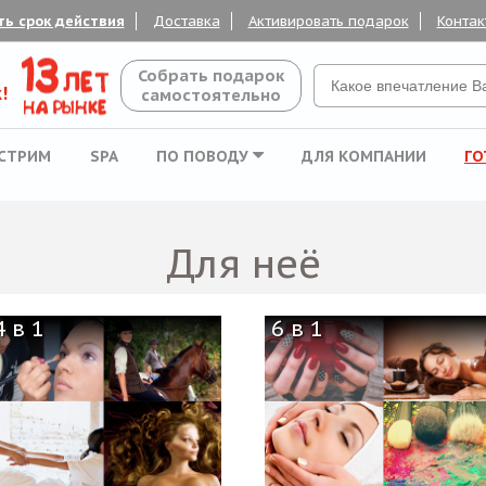
ть срок действия
Доставка
Активировать подарок
Контак
Собрать подарок
!
самостоятельно
СТРИМ
SPA
ПО ПОВОДУ
ДЛЯ КОМПАНИИ
ГО
Для неё
4 в 1
6 в 1