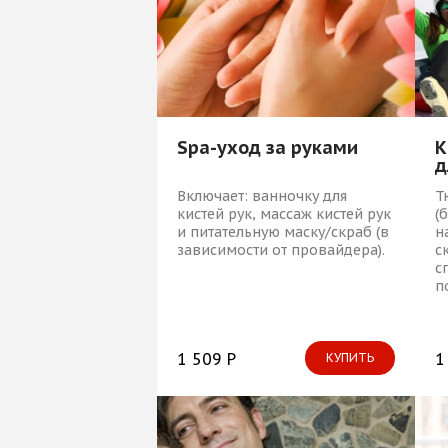
Spa-уход за руками
К
д
Включает: ванночку для
Т
кистей рук, массаж кистей рук
(
и питательную маску/скраб (в
н
зависимости от провайдера).
с
с
п
1 509 Р
1
КУПИТЬ