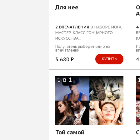
Блог
Для нее
О
д
2 ВПЕЧАТЛЕНИЯ
В НАБОРЕ ЙОГА,
4
МАСТЕР-КЛАСС ГОНЧАРНОГО
В
ИСКУССТВА...
К
У
Получатель выберет одно из
По
впечатлений
в
3 680 Р
4
КУПИТЬ
1 в 1
Той самой
С