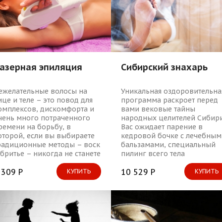
азерная эпиляция
Сибирский знахарь
ежелательные волосы на
Уникальная оздоровительна
ице и теле – это повод для
программа раскроет перед
омплексов, дискомфорта и
вами вековые тайны
чень много потраченного
народных целителей Сибири
ремени на борьбу, в
Вас ожидает парение в
оторой, если вы выбираете
кедровой бочке с лечебным
радиционные методы – воск
бальзамами, специальный
 бритье – никогда не станете
пилинг всего тела
обедителем.
измельчёнными кедровыми
 309 Р
орешками и энергетический
10 529 Р
КУПИТЬ
КУПИТЬ
массаж.