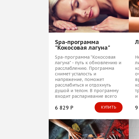
Spa-программа
Л
"Кокосовая лагуна"
Spa-программа "Кокосовая
Н
лагуна" - путь к обновлению и
л
расслаблению. Программа
к
снимет усталость и
о
напряжение, поможет
в
расслабиться и отдохнуть
к
душой и телом. В программу
т
входит распаривание всего
и
тела, которое откроет поры и
п
подготовит тело к следующей
6 829 Р
9
КУПИТЬ
процедуре - нежнейшему
пилингу тела, обновляющему
кожу. Подарите себе день без
забот!