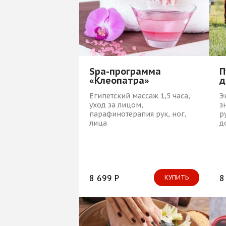
Spa-программа
П
«Клеопатра»
д
Египетский массаж 1,5 часа,
Э
уход за лицом,
з
парафинотерапия рук, ног,
р
лица
д
8 699 Р
8
КУПИТЬ