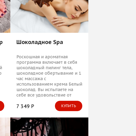
р
Шоколадное Spa
Роскошная и ароматная
программа включает в себя
й
шоколадный пилинг тела,
р
шоколадное обертывание и 1
час массажа с
использованием крема Белый
шоколад. Вы испытаете на
себе все удовольствие от
расслабляющих spa-процедур
и восхитительного аромата,
7 349 Р
КУПИТЬ
дразнящего и сводящего с
ума!